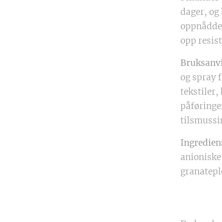
dager, og
oppnådde 
opp resist
Bruksanvi
og spray f
tekstiler,
påføringen
tilsmussi
Ingredien
anioniske
granatep