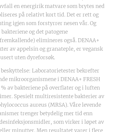
avfall en energirik matvare som brytes ned
iseres på relativt kort tid. Det er rett og
nting igjen som forstyrrer nesen vår. Og
- bakteriene og det patogene
fremkallende) elimineres også. DENAA+
ter av appelsin og granateple, er vegansk
dusert uten dyreforsøk.
 beskyttelse: Laboratorietester bekrefter
vende mikroorganismene i DENAA+ FRESH
 % av bakteriene på overflater og i luften
imer. Spesielt multiresistente bakterier av
phylococcus aureus (MRSA). Våre levende
nismer trenger betydelig mer tid enn
 desinfeksjonsmidler, som virker i løpet av
ller minutter. Men resultatet varer i flere