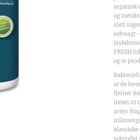
organisk 
og metabol
slett inge
selvsagt 
(sykdoms
FRESH luk
og er pro
Bakteriell
at de le
fjerner 99
innen 22 t
arten Sta
mikroorga
klassiske
sekunder e