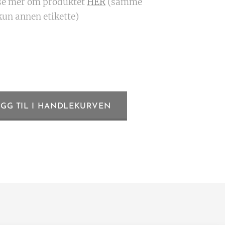
se mer om produktet
HER
(samme
kun annen etikette)
EGG TIL I HANDLEKURVEN