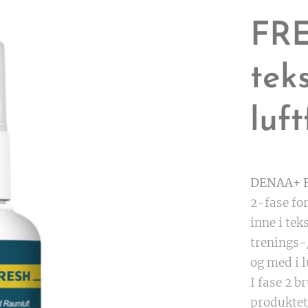
FRE
teks
luf
DENAA+ 
2-fase for
inne i tek
trenings-/
og med i l
I fase 2 b
produktet