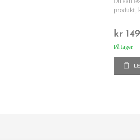
Du kan le
produkt, 
kr
149
På lager
L