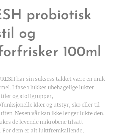
SH probiotisk
til og
tforfrisker 100ml
FRESH
har sin suksess takket være en unik
mel. I fase 1 lukkes ubehagelige lukter
stiler og stoffgrupper,
funksjonelle klær og utstyr, sko eller til
uften. Nesen vår kan ikke lenger lukte den.
rukes de levende mikrobene tilsatt
. For dem er alt luktfremkallende,